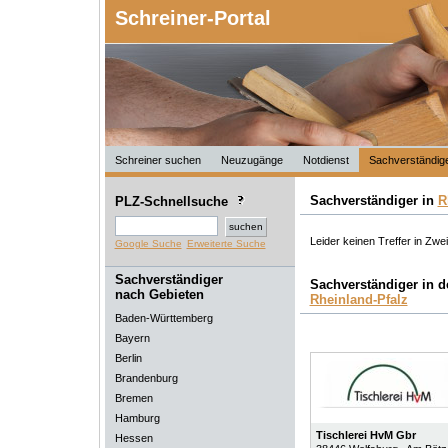
Schreiner-Portal
Schreiner suchen
Neuzugänge
Notdienst
Sachverständig
Sachverständiger in
R
PLZ-Schnellsuche
Leider keinen Treffer in Zwe
Google Suche
Erweiterte Suche
Sachverständiger
Sachverständiger in 
nach Gebieten
Rheinland-Pfalz
Baden-Württemberg
Bayern
Berlin
Brandenburg
Bremen
Hamburg
Tischlerei HvM Gbr
Hessen