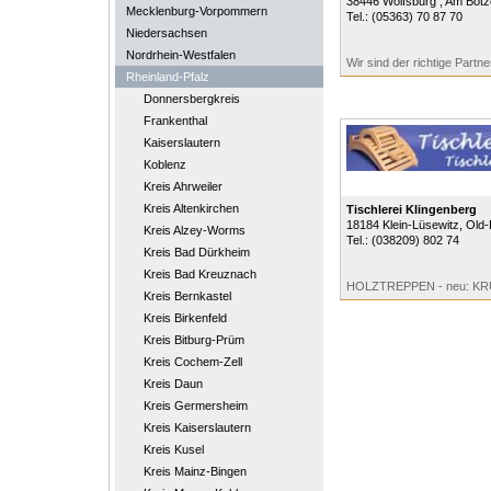
38446
Wolfsburg
, Am Bötz
Mecklenburg-Vorpommern
Tel.:
(05363) 70 87 70
Niedersachsen
Nordrhein-Westfalen
Wir sind der richtige Partner
Rheinland-Pfalz
Donnersbergkreis
Frankenthal
Kaiserslautern
Koblenz
Kreis Ahrweiler
Kreis Altenkirchen
Tischlerei Klingenberg
18184
Klein-Lüsewitz
, Old
Kreis Alzey-Worms
Tel.:
(038209) 802 74
Kreis Bad Dürkheim
Kreis Bad Kreuznach
HOLZTREPPEN - neu: 
Kreis Bernkastel
Kreis Birkenfeld
Kreis Bitburg-Prüm
Kreis Cochem-Zell
Kreis Daun
Kreis Germersheim
Kreis Kaiserslautern
Kreis Kusel
Kreis Mainz-Bingen