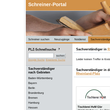
Schreiner-Portal
Schreiner suchen
Neuzugänge
Notdienst
Sachverständig
Sachverständiger in
R
PLZ-Schnellsuche
Leider keinen Treffer in Kre
Google Suche
Erweiterte Suche
Sachverständiger
Sachverständiger in 
nach Gebieten
Rheinland-Pfalz
Baden-Württemberg
Bayern
Berlin
Brandenburg
Bremen
Hamburg
Tischlerei HvM Gbr
Hessen