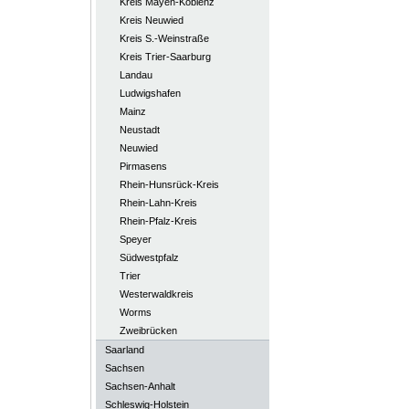
Kreis Mayen-Koblenz
Kreis Neuwied
Kreis S.-Weinstraße
Kreis Trier-Saarburg
Landau
Ludwigshafen
Mainz
Neustadt
Neuwied
Pirmasens
Rhein-Hunsrück-Kreis
Rhein-Lahn-Kreis
Rhein-Pfalz-Kreis
Speyer
Südwestpfalz
Trier
Westerwaldkreis
Worms
Zweibrücken
Saarland
Sachsen
Sachsen-Anhalt
Schleswig-Holstein