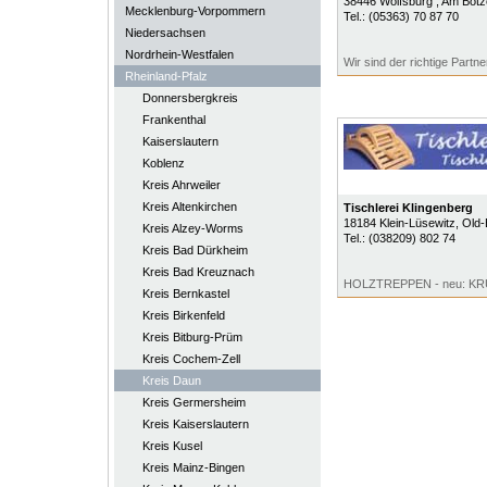
38446
Wolfsburg
, Am Bötz
Mecklenburg-Vorpommern
Tel.:
(05363) 70 87 70
Niedersachsen
Nordrhein-Westfalen
Wir sind der richtige Partner
Rheinland-Pfalz
Donnersbergkreis
Frankenthal
Kaiserslautern
Koblenz
Kreis Ahrweiler
Kreis Altenkirchen
Tischlerei Klingenberg
18184
Klein-Lüsewitz
, Old
Kreis Alzey-Worms
Tel.:
(038209) 802 74
Kreis Bad Dürkheim
Kreis Bad Kreuznach
HOLZTREPPEN - neu: 
Kreis Bernkastel
Kreis Birkenfeld
Kreis Bitburg-Prüm
Kreis Cochem-Zell
Kreis Daun
Kreis Germersheim
Kreis Kaiserslautern
Kreis Kusel
Kreis Mainz-Bingen