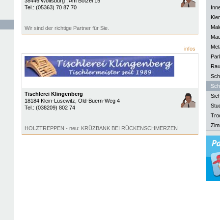
38446
Wolfsburg
, Am Bötzel 15
Tel.:
(05363) 70 87 70
Inn
Kle
Mal
Wir sind der richtige Partner für Sie.
Mau
Meta
infos
Park
Rau
Sch
Sch
Tischlerei Klingenberg
Sich
18184
Klein-Lüsewitz
, Old-Buern-Weg 4
Stu
Tel.:
(038209) 802 74
Tro
Zim
HOLZTREPPEN - neu: KRÜZBANK BEI RÜCKENSCHMERZEN