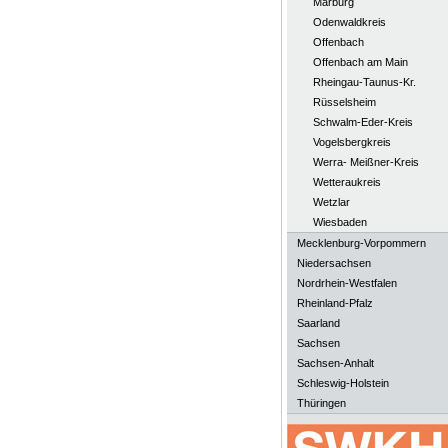
Marburg
Odenwaldkreis
Offenbach
Offenbach am Main
Rheingau-Taunus-Kr.
Rüsselsheim
Schwalm-Eder-Kreis
Vogelsbergkreis
Werra- Meißner-Kreis
Wetteraukreis
Wetzlar
Wiesbaden
Mecklenburg-Vorpommern
Niedersachsen
Nordrhein-Westfalen
Rheinland-Pfalz
Saarland
Sachsen
Sachsen-Anhalt
Schleswig-Holstein
Thüringen