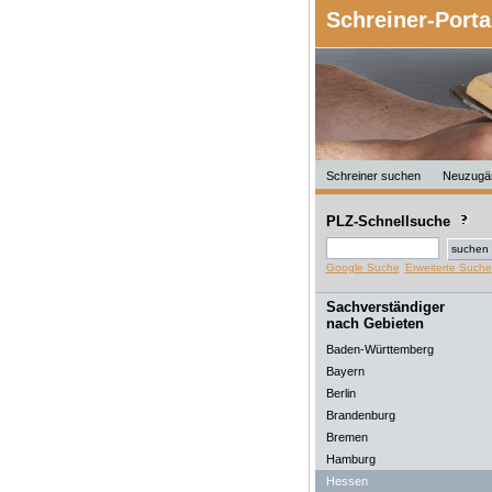
Schreiner-Porta
Schreiner suchen
Neuzugä
PLZ-Schnellsuche
Google Suche
Erweiterte Suche
Sachverständiger
nach Gebieten
Baden-Württemberg
Bayern
Berlin
Brandenburg
Bremen
Hamburg
Hessen