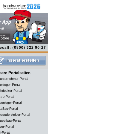
ere Portalseiten
unternehmer-Portal
enleger-Portal
hdecker-Portal
tro-Portal
senleger-Portal
aBau-Portal
aeudereiniger-Portal
uestbau-Portal
ser-Portal
-Portal