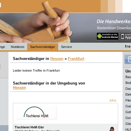
l
nge
Notdienst
Sachverständiger
Service
Sachverständiger in
Hessen
»
Frankfurt
Leider keinen Treffer in Frankfurt
Uns
Bau
Sachverständiger in der Umgebung von
Bod
Hessen
Dac
Elek
infos
Flie
GaL
Geb
Ger
Gla
Tischlerei HvM Gbr
HLS