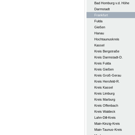
Bad Homburg v.d. Höhe
Darmstadt
Frankfurt
Fulda
Gießen
Hanau
Hochtaunuskreis
Kassel
Kreis Bergstraße
Kreis Darmstadt-D.
Kreis Fulda
Kreis Gießen
Kreis Groß-Gerau
Kreis Hersfeld-R.
Kreis Kassel
Kreis Limburg
Kreis Marburg
Kreis Offenbach
Kreis Waldeck
Lahn-Dill-Kreis
Main-Kinzig-Kreis
Main-Taunus-Kreis