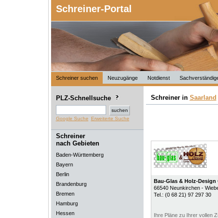
Schreiner-Portal
Schreiner suchen
Neuzugänge
Notdienst
Sachverständig
Schreiner in
Saarland
PLZ-Schnellsuche
Google Suche
Erweiterte Suche
Schreiner
nach Gebieten
Baden-Württemberg
Bayern
Berlin
Bau-Glas & Holz-Desig
Brandenburg
66540
Neunkirchen - Wiebe
Bremen
Tel.:
(0 68 21) 97 297 30
Hamburg
Hessen
Ihre Pläne zu Ihrer vollen Z