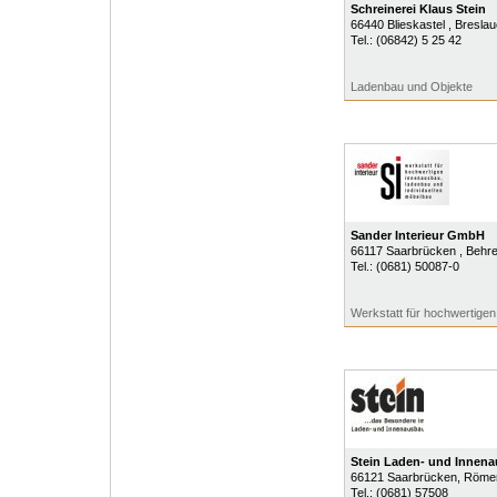
Schreinerei Klaus Stein
66440
Blieskastel
, Breslau
Tel.:
(06842) 5 25 42
Ladenbau und Objekte
Sander Interieur GmbH
66117
Saarbrücken
, Behr
Tel.:
(0681) 50087-0
Werkstatt für hochwertige
Stein Laden- und Innen
66121
Saarbrücken
, Römer
Tel.:
(0681) 57508