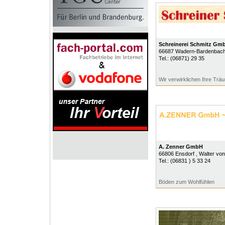
Schreinerei Schmitz Gm
66687
Wadern-Bardenbac
Tel.:
(06871) 29 35
Wir verwirklichen Ihre Trä
A. Zenner GmbH
66806
Ensdorf
, Walter von
Tel.:
(06831 ) 5 33 24
Böden zum Wohlfühlen