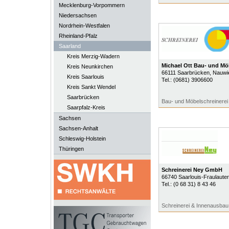
Mecklenburg-Vorpommern
Niedersachsen
Nordrhein-Westfalen
Rheinland-Pfalz
Saarland
Kreis Merzig-Wadern
Michael Ott Bau- und Mö
Kreis Neunkirchen
66111
Saarbrücken
, Nauwi
Kreis Saarlouis
Tel.:
(0681) 3906600
Kreis Sankt Wendel
Saarbrücken
Bau- und Möbelschreinerei
Saarpfalz-Kreis
Sachsen
Sachsen-Anhalt
Schleswig-Holstein
Thüringen
Schreinerei Ney GmbH
66740
Saarlouis-Fraulaute
Tel.:
(0 68 31) 8 43 46
Schreinerei & Innenausbau