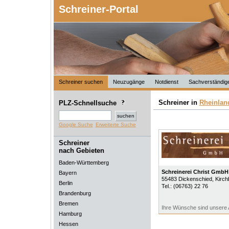
Schreiner-Portal
Schreiner suchen
Neuzugänge
Notdienst
Sachverständig
Schreiner in
Rheinlan
PLZ-Schnellsuche
Google Suche
Erweiterte Suche
Schreiner
nach Gebieten
Baden-Württemberg
Schreinerei Christ GmbH
Bayern
55483
Dickenschied
, Kirc
Berlin
Tel.:
(06763) 22 76
Brandenburg
Bremen
Ihre Wünsche sind unsere
Hamburg
Hessen