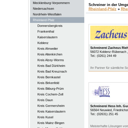
Mecklenburg-Vorpommern
Schreiner in der Umg
Niedersachsen
Rheinland-Pfalz
»
Rhe
Nordrhein-Westfalen
Rheinland-Pfalz
Donnersbergkreis
Frankenthal
Kaiserslautern
Koblenz
Schreinerei Zacheus Rieh
Kreis Ahrweiler
56072
Koblenz-Rübenach
Kreis Altenkirchen
Tel.:
(0261) 244 49
Kreis Alzey-Worms
Kreis Bad Dürkheim
Ihr Partner für sämtliche S
Kreis Bad Kreuznach
Kreis Bernkastel
Kreis Birkenfeld
Kreis Bitburg-Prüm
Kreis Cochem-Zell
Kreis Daun
Kreis Germersheim
Schreinerei Hess Inh. G
56564
Neuwied
, Friedrichst
Kreis Kaiserslautern
Tel.:
(02631) 251 45
Kreis Kusel
Kreis Mainz-Bingen
Meisterhafte Lösungen vo