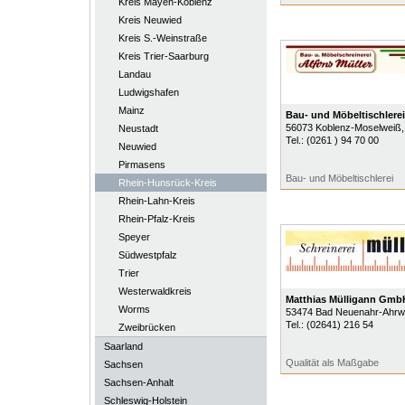
Kreis Mayen-Koblenz
Kreis Neuwied
Kreis S.-Weinstraße
Kreis Trier-Saarburg
Landau
Ludwigshafen
Mainz
Bau- und Möbeltischlere
56073
Koblenz-Moselweiß
Neustadt
Tel.:
(0261 ) 94 70 00
Neuwied
Pirmasens
Bau- und Möbeltischlerei
Rhein-Hunsrück-Kreis
Rhein-Lahn-Kreis
Rhein-Pfalz-Kreis
Speyer
Südwestpfalz
Trier
Westerwaldkreis
Matthias Mülligann Gmb
Worms
53474
Bad Neuenahr-Ahrw
Tel.:
(02641) 216 54
Zweibrücken
Saarland
Qualität als Maßgabe
Sachsen
Sachsen-Anhalt
Schleswig-Holstein