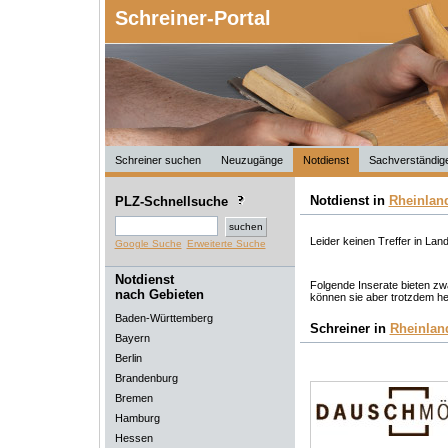
Schreiner-Portal
Schreiner suchen
Neuzugänge
Notdienst
Sachverständig
Notdienst in
Rheinland
PLZ-Schnellsuche
Leider keinen Treffer in Lan
Google Suche
Erweiterte Suche
Notdienst
Folgende Inserate bieten zwa
nach Gebieten
können sie aber trotzdem he
Baden-Württemberg
Schreiner in
Rheinlan
Bayern
Berlin
Brandenburg
Bremen
Hamburg
Hessen