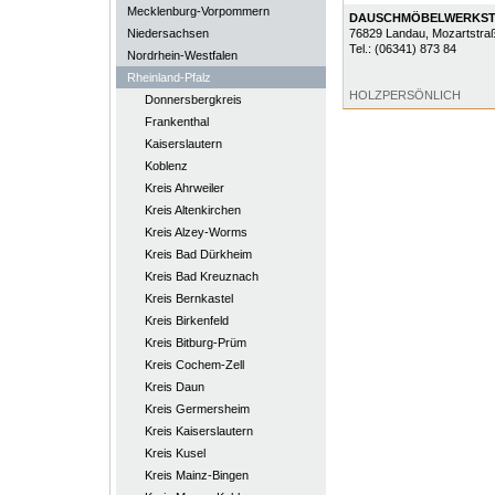
Mecklenburg-Vorpommern
DAUSCHMÖBELWERKST
Niedersachsen
76829
Landau
, Mozartstra
Tel.:
(06341) 873 84
Nordrhein-Westfalen
Rheinland-Pfalz
HOLZPERSÖNLICH
Donnersbergkreis
Frankenthal
Kaiserslautern
Koblenz
Kreis Ahrweiler
Kreis Altenkirchen
Kreis Alzey-Worms
Kreis Bad Dürkheim
Kreis Bad Kreuznach
Kreis Bernkastel
Kreis Birkenfeld
Kreis Bitburg-Prüm
Kreis Cochem-Zell
Kreis Daun
Kreis Germersheim
Kreis Kaiserslautern
Kreis Kusel
Kreis Mainz-Bingen