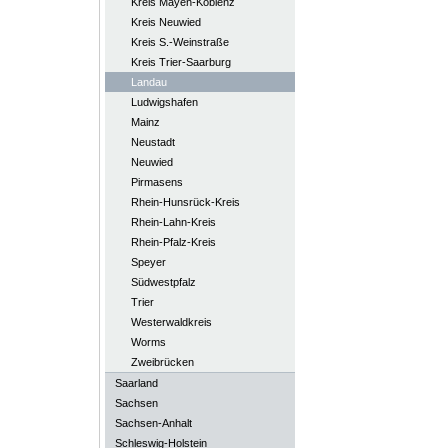
Kreis Mayen-Koblenz
Kreis Neuwied
Kreis S.-Weinstraße
Kreis Trier-Saarburg
Landau
Ludwigshafen
Mainz
Neustadt
Neuwied
Pirmasens
Rhein-Hunsrück-Kreis
Rhein-Lahn-Kreis
Rhein-Pfalz-Kreis
Speyer
Südwestpfalz
Trier
Westerwaldkreis
Worms
Zweibrücken
Saarland
Sachsen
Sachsen-Anhalt
Schleswig-Holstein