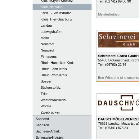
Kreis Mayen-Koblenz
Tel.:
(02741) 99 00 90
Kreis Neuwied
Kreis S.-Weinstraße
Meisterbetrieb
Kreis Trier-Saarburg
Landau
Ludwigshafen
Mainz
Neustadt
Neuwied
Schreinerei Christ GmbH
Pirmasens
55483
Dickenschied
, Kirc
Rhein-Hunsrück-Kreis
Tel.:
(06763) 22 76
Rhein-Lahn-Kreis
Rhein-Pfalz-Kreis
Ihre Wünsche sind unsere
Speyer
Südwestpfalz
Trier
Westerwaldkreis
Worms
Zweibrücken
Saarland
DAUSCHMÖBELWERKST
76829
Landau
, Mozartstra
Sachsen
Tel.:
(06341) 873 84
Sachsen-Anhalt
Schleswig-Holstein