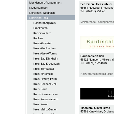
Mecklenburg-Vorpommern
Schreinerei Hess Inh. G
Niedersachsen
56564
Neuwied
, Friedrichst
Tel.:
(02631) 251 45
Nordrhein-Westfalen
Rheinland-Pfalz
Meisterhafte Lösungen vo
Donnersbergkreis
Frankenthal
Kaiserslautern
Koblenz
Kreis Ahrweiler
Kreis Altenkirchen
Kreis Alzey-Worms
Bautischler Kilian
Kreis Bad Dürkheim
56412
Nomborn
, Mittelstr
Tel.:
(0171) 172 40 84
Kreis Bad Kreuznach
Kreis Bernkastel
Kreis Birkenfeld
Holzverarbeitung mit Liebe
Kreis Bitburg-Prüm
Kreis Cochem-Zell
Kreis Daun
Kreis Germersheim
Kreis Kaiserslautern
Kreis Kusel
Tischlerei Oliver Brato
Kreis Mainz-Bingen
57581
Katzwinkel
, Gruben