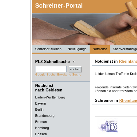
Schreiner-Portal
Schreiner suchen
Neuzugänge
Notdienst
Sachverständig
Notdienst in
Rheinland
PLZ-Schnellsuche
Leider keinen Treffer in Kre
Google Suche
Erweiterte Suche
Notdienst
Folgende Inserate bieten zwa
nach Gebieten
können sie aber trotzdem he
Baden-Württemberg
Schreiner in
Rheinlan
Bayern
Berlin
Brandenburg
Bremen
Hamburg
Hessen