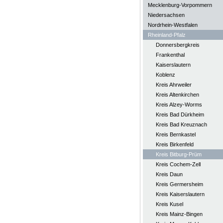
Mecklenburg-Vorpommern
Niedersachsen
Nordrhein-Westfalen
Rheinland-Pfalz
Donnersbergkreis
Frankenthal
Kaiserslautern
Koblenz
Kreis Ahrweiler
Kreis Altenkirchen
Kreis Alzey-Worms
Kreis Bad Dürkheim
Kreis Bad Kreuznach
Kreis Bernkastel
Kreis Birkenfeld
Kreis Bitburg-Prüm
Kreis Cochem-Zell
Kreis Daun
Kreis Germersheim
Kreis Kaiserslautern
Kreis Kusel
Kreis Mainz-Bingen