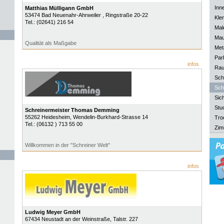
Inn
Matthias Mülligann GmbH
53474
Bad Neuenahr-Ahrweiler
, Ringstraße 20-22
Kle
Tel.:
(02641) 216 54
Mal
Mau
Qualität als Maßgabe
Meta
Park
infos
Rau
Sch
Sch
Sich
Stu
Schreinermeister Thomas Demming
55262
Heidesheim
, Wendelin-Burkhard-Strasse 14
Tro
Tel.:
(06132 ) 713 55 00
Zim
Willkommen in der "Schreiner Welt"
infos
Ludwig Meyer GmbH
67434
Neustadt an der Weinstraße
, Talstr. 227