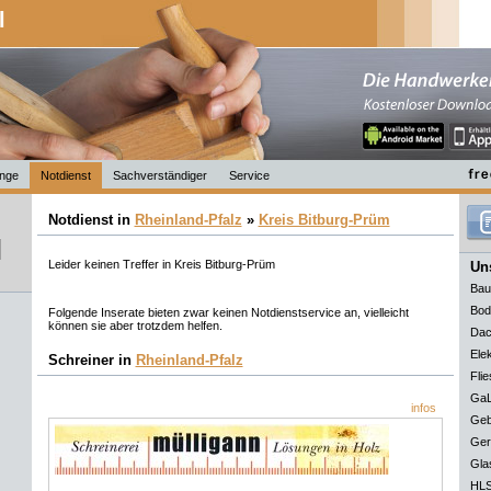
l
nge
Notdienst
Sachverständiger
Service
Notdienst in
Rheinland-Pfalz
»
Kreis Bitburg-Prüm
Leider keinen Treffer in Kreis Bitburg-Prüm
Uns
Bau
Bod
Folgende Inserate bieten zwar keinen Notdienstservice an, vielleicht
können sie aber trotzdem helfen.
Dac
Elek
Schreiner in
Rheinland-Pfalz
Flie
GaL
infos
Geb
Ger
Gla
HLS