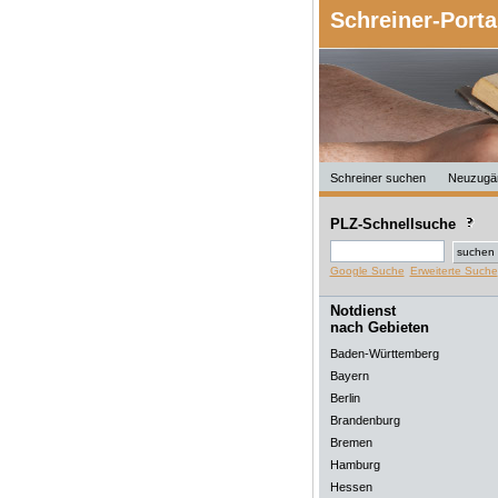
Schreiner-Porta
Schreiner suchen
Neuzugä
PLZ-Schnellsuche
Google Suche
Erweiterte Suche
Notdienst
nach Gebieten
Baden-Württemberg
Bayern
Berlin
Brandenburg
Bremen
Hamburg
Hessen