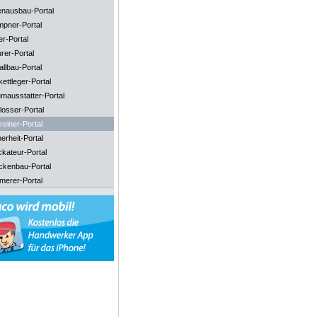
enausbau-Portal
mpner-Portal
er-Portal
rer-Portal
llbau-Portal
ettleger-Portal
mausstatter-Portal
losser-Portal
reiner-Portal
erheit-Portal
ckateur-Portal
ckenbau-Portal
merer-Portal