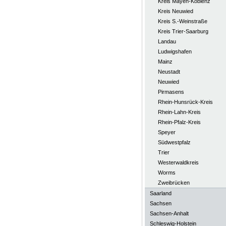
Kreis Mayen-Koblenz
Kreis Neuwied
Kreis S.-Weinstraße
Kreis Trier-Saarburg
Landau
Ludwigshafen
Mainz
Neustadt
Neuwied
Pirmasens
Rhein-Hunsrück-Kreis
Rhein-Lahn-Kreis
Rhein-Pfalz-Kreis
Speyer
Südwestpfalz
Trier
Westerwaldkreis
Worms
Zweibrücken
Saarland
Sachsen
Sachsen-Anhalt
Schleswig-Holstein