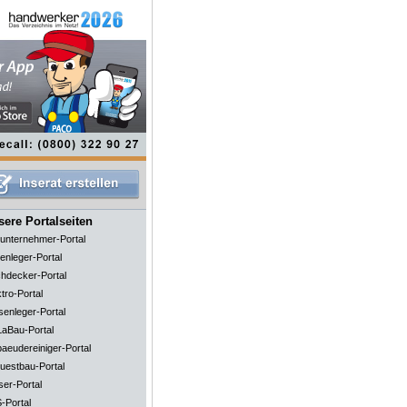
ere Portalseiten
unternehmer-Portal
enleger-Portal
hdecker-Portal
tro-Portal
senleger-Portal
aBau-Portal
aeudereiniger-Portal
uestbau-Portal
ser-Portal
-Portal