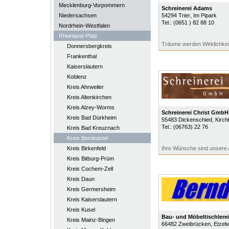
Mecklenburg-Vorpommern
Schreinerei Adams
Niedersachsen
54294
Trier
, Im Pipark
Tel.:
(0651 ) 82 88 10
Nordrhein-Westfalen
Rheinland-Pfalz
Träume werden Wirklichkei
Donnersbergkreis
Frankenthal
Kaiserslautern
Koblenz
Kreis Ahrweiler
Kreis Altenkirchen
Kreis Alzey-Worms
Schreinerei Christ GmbH
Kreis Bad Dürkheim
55483
Dickenschied
, Kirc
Tel.:
(06763) 22 76
Kreis Bad Kreuznach
Kreis Bernkastel
Kreis Birkenfeld
Ihre Wünsche sind unsere
Kreis Bitburg-Prüm
Kreis Cochem-Zell
Kreis Daun
Kreis Germersheim
Kreis Kaiserslautern
Kreis Kusel
Bau- und Möbeltischlere
Kreis Mainz-Bingen
66482
Zweibrücken
, Etzel