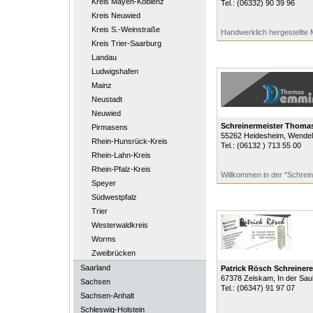
Kreis Mayen-Koblenz
Tel.:
(06332) 90 39 96
Kreis Neuwied
Kreis S.-Weinstraße
Handwerklich hergestellte 
Kreis Trier-Saarburg
Landau
Ludwigshafen
Mainz
Neustadt
Neuwied
Schreinermeister Thom
Pirmasens
55262
Heidesheim
, Wendel
Rhein-Hunsrück-Kreis
Tel.:
(06132 ) 713 55 00
Rhein-Lahn-Kreis
Rhein-Pfalz-Kreis
Willkommen in der "Schrein
Speyer
Südwestpfalz
Trier
Westerwaldkreis
Worms
Zweibrücken
Saarland
Patrick Rösch Schreinere
67378
Zeiskam
, In der Sau
Sachsen
Tel.:
(06347) 91 97 07
Sachsen-Anhalt
Schleswig-Holstein