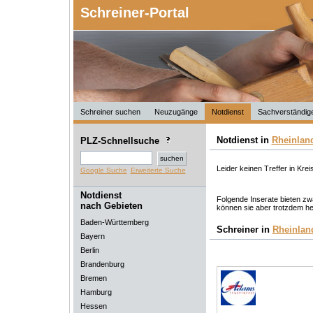
Schreiner-Portal
Schreiner suchen
Neuzugänge
Notdienst
Sachverständig
Notdienst in
Rheinland
PLZ-Schnellsuche
Leider keinen Treffer in Krei
Google Suche
Erweiterte Suche
Notdienst
Folgende Inserate bieten zwa
nach Gebieten
können sie aber trotzdem he
Baden-Württemberg
Schreiner in
Rheinlan
Bayern
Berlin
Brandenburg
Bremen
Hamburg
Hessen