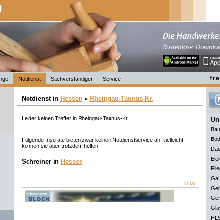
l
nge
Notdienst
Sachverständiger
Service
Notdienst in
Hessen
»
Rheingau-Taunus-Kr.
Leider keinen Treffer in Rheingau-Taunus-Kr.
Uns
Bau
Bod
Folgende Inserate bieten zwar keinen Notdienstservice an, vielleicht
können sie aber trotzdem helfen.
Dac
Elek
Schreiner in
Hessen
Flie
GaL
infos
Geb
Ger
Gla
HLS