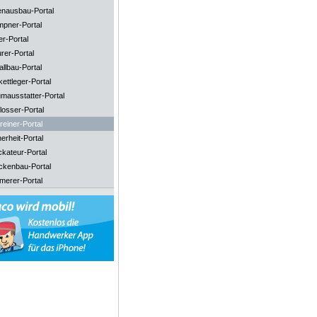
enausbau-Portal
mpner-Portal
er-Portal
rer-Portal
llbau-Portal
ettleger-Portal
mausstatter-Portal
losser-Portal
reiner-Portal
erheit-Portal
ckateur-Portal
ckenbau-Portal
merer-Portal