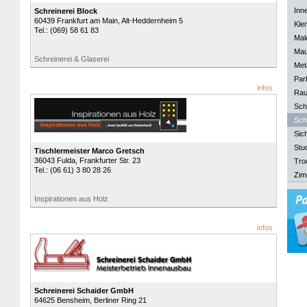
Inn
Schreinerei Block
60439
Frankfurt am Main
, Alt-Heddernheim 5
Kle
Tel.:
(069) 58 61 83
Mal
Mau
Schreinerei & Glaserei
Meta
Park
infos
Rau
Sch
Sch
Sich
Stu
Tischlermeister Marco Gretsch
36043
Fulda
, Frankfurter Str. 23
Tro
Tel.:
(06 61) 3 80 28 26
Zim
Inspirationen aus Holz
infos
Schreinerei Schaider GmbH
64625
Bensheim
, Berliner Ring 21