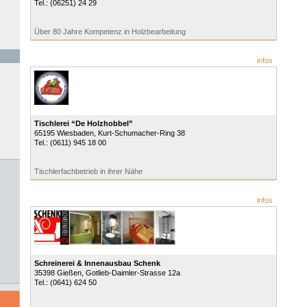
Tel.:
(06251) 24 29
Über 80 Jahre Kompetenz in Holzbearbeitung
infos
Tischlerei “De Holzhobbel”
65195
Wiesbaden
, Kurt-Schumacher-Ring 38
Tel.:
(0611) 945 18 00
Tischlerfachbetrieb in ihrer Nähe
infos
Schreinerei & Innenausbau Schenk
35398
Gießen
, Gotlieb-Daimler-Strasse 12a
Tel.:
(0641) 624 50