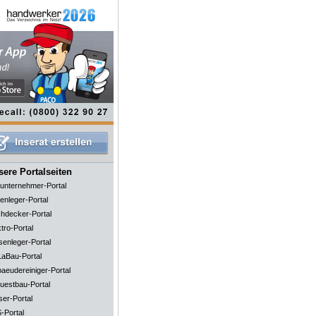
ere Portalseiten
unternehmer-Portal
enleger-Portal
hdecker-Portal
tro-Portal
senleger-Portal
aBau-Portal
aeudereiniger-Portal
uestbau-Portal
ser-Portal
-Portal