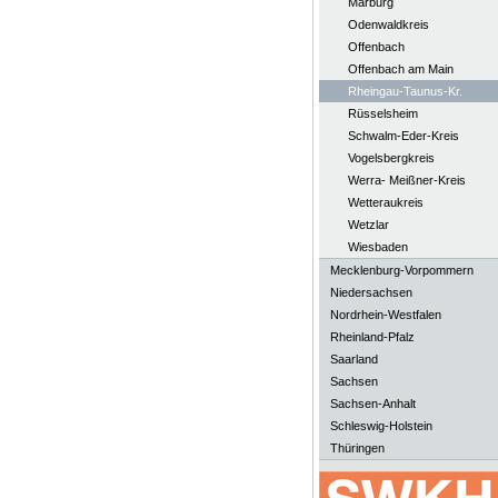
Marburg
Odenwaldkreis
Offenbach
Offenbach am Main
Rheingau-Taunus-Kr.
Rüsselsheim
Schwalm-Eder-Kreis
Vogelsbergkreis
Werra- Meißner-Kreis
Wetteraukreis
Wetzlar
Wiesbaden
Mecklenburg-Vorpommern
Niedersachsen
Nordrhein-Westfalen
Rheinland-Pfalz
Saarland
Sachsen
Sachsen-Anhalt
Schleswig-Holstein
Thüringen