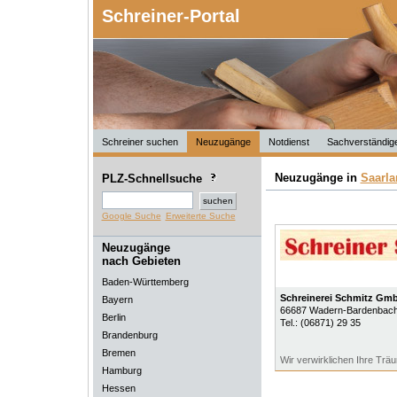
Schreiner-Portal
Schreiner suchen
Neuzugänge
Notdienst
Sachverständig
Neuzugänge in
Saarla
PLZ-Schnellsuche
Google Suche
Erweiterte Suche
Neuzugänge
nach Gebieten
Baden-Württemberg
Schreinerei Schmitz Gm
Bayern
66687
Wadern-Bardenbac
Berlin
Tel.:
(06871) 29 35
Brandenburg
Bremen
Wir verwirklichen Ihre Trä
Hamburg
Hessen