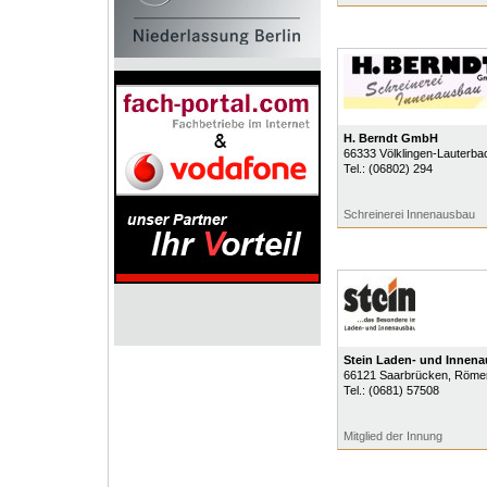
H. Berndt GmbH
66333
Völklingen-Lauterba
Tel.:
(06802) 294
Schreinerei Innenausbau
Stein Laden- und Innen
66121
Saarbrücken
, Römer
Tel.:
(0681) 57508
Mitglied der Innung