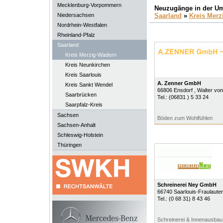
Mecklenburg-Vorpommern
Neuzugänge in der U
Niedersachsen
Saarland
»
Kreis Merz
Nordrhein-Westfalen
Rheinland-Pfalz
Saarland
Kreis Merzig-Wadern
Kreis Neunkirchen
Kreis Saarlouis
A. Zenner GmbH
Kreis Sankt Wendel
66806
Ensdorf
, Walter von
Saarbrücken
Tel.:
(06831 ) 5 33 24
Saarpfalz-Kreis
Sachsen
Böden zum Wohlfühlen
Sachsen-Anhalt
Schleswig-Holstein
Thüringen
Schreinerei Ney GmbH
66740
Saarlouis-Fraulaute
Tel.:
(0 68 31) 8 43 46
Schreinerei & Innenausbau