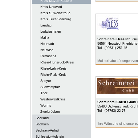
Kreis Mayen-Koblenz
Kreis Neuwied
Kreis S.-Weinstraße
Kreis Trier-Saarburg
Landau
Ludwigshafen
Mainz
Schreinerei Hess Inh. G
56564
Neuwied
, Friedrichst
Neustadt
Tel.:
(02631) 251 45
Neuwied
Pirmasens
Meisterhafte Lösungen vo
Rhein-Hunsrück-Kreis
Rhein-Lahn-Kreis
Rhein-Pfalz-Kreis
Speyer
Südwestpfalz
Trier
Westerwaldkreis
Schreinerei Christ GmbH
Worms
55483
Dickenschied
, Kirc
Tel.:
(06763) 22 76
Zweibrücken
Saarland
Ihre Wünsche sind unsere
Sachsen
Sachsen-Anhalt
Schleswig-Holstein