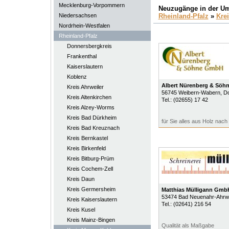
Mecklenburg-Vorpommern
Neuzugänge in der U
Niedersachsen
Rheinland-Pfalz
»
Kre
Nordrhein-Westfalen
Rheinland-Pfalz
Donnersbergkreis
Frankenthal
Kaiserslautern
Koblenz
Albert Nürenberg & Sö
Kreis Ahrweiler
56745
Weibern-Wabern
, D
Kreis Altenkirchen
Tel.:
(02655) 17 42
Kreis Alzey-Worms
Kreis Bad Dürkheim
für Sie alles aus Holz nac
Kreis Bad Kreuznach
Kreis Bernkastel
Kreis Birkenfeld
Kreis Bitburg-Prüm
Kreis Cochem-Zell
Kreis Daun
Kreis Germersheim
Matthias Mülligann Gmb
53474
Bad Neuenahr-Ahrw
Kreis Kaiserslautern
Tel.:
(02641) 216 54
Kreis Kusel
Kreis Mainz-Bingen
Qualität als Maßgabe