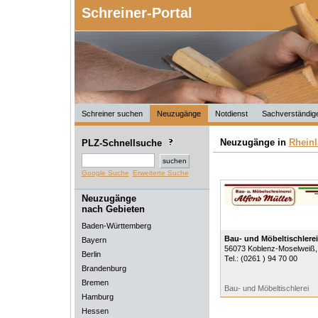
Schreiner-Portal
Schreiner suchen
Neuzugänge
Notdienst
Sachverständig
Neuzugänge in
Rheinl
PLZ-Schnellsuche
Google Suche
Erweiterte Suche
Neuzugänge
nach Gebieten
Baden-Württemberg
Bau- und Möbeltischlere
Bayern
56073
Koblenz-Moselweiß
Berlin
Tel.:
(0261 ) 94 70 00
Brandenburg
Bremen
Bau- und Möbeltischlerei
Hamburg
Hessen