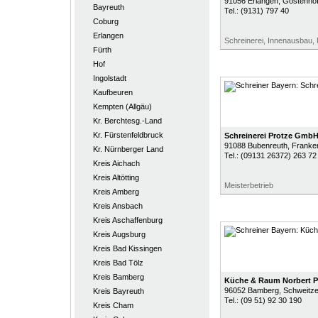
91056
Erlangen
, Gostenho
Bayreuth
Tel.:
(9131) 797 40
Coburg
Erlangen
Schreinerei, Innenausbau,
Fürth
Hof
Ingolstadt
Kaufbeuren
Kempten (Allgäu)
Kr. Berchtesg.-Land
Kr. Fürstenfeldbruck
Schreinerei Protze Gmb
91088
Bubenreuth
, Franke
Kr. Nürnberger Land
Tel.:
(09131 26372) 263 72
Kreis Aichach
Kreis Altötting
Meisterbetrieb
Kreis Amberg
Kreis Ansbach
Kreis Aschaffenburg
Kreis Augsburg
Kreis Bad Kissingen
Kreis Bad Tölz
Kreis Bamberg
Küche & Raum Norbert P
96052
Bamberg
, Schweitze
Kreis Bayreuth
Tel.:
(09 51) 92 30 190
Kreis Cham