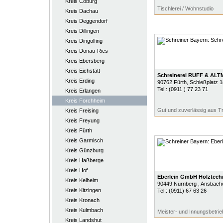
Kreis Coburg
Tischlerei / Wohnstudio
Kreis Dachau
Kreis Deggendorf
Kreis Dillingen
Kreis Dingolfing
Kreis Donau-Ries
Kreis Ebersberg
Kreis Eichstätt
Schreinerei RUFF & AL
Kreis Erding
90762
Fürth
, Schießplatz 
Tel.:
(0911 ) 77 23 71
Kreis Erlangen
Kreis Forchheim
Gut und zuverlässig aus Tr
Kreis Freising
Kreis Freyung
Kreis Fürth
Kreis Garmisch
Kreis Günzburg
Kreis Haßberge
Kreis Hof
Eberlein GmbH Holztech
Kreis Kelheim
90449
Nürnberg
, Ansbache
Kreis Kitzingen
Tel.:
(0911) 67 63 26
Kreis Kronach
Kreis Kulmbach
Meister- und Innungsbetrie
Kreis Landshut