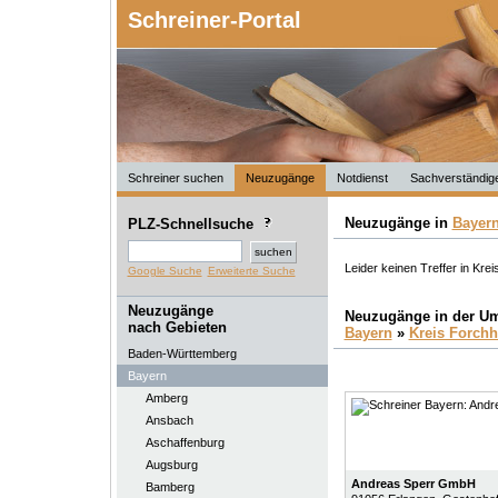
Schreiner-Portal
Schreiner suchen
Neuzugänge
Notdienst
Sachverständig
Neuzugänge in
Bayer
PLZ-Schnellsuche
Leider keinen Treffer in Kre
Google Suche
Erweiterte Suche
Neuzugänge
Neuzugänge in der U
nach Gebieten
Bayern
»
Kreis Forch
Baden-Württemberg
Bayern
Amberg
Ansbach
Aschaffenburg
Augsburg
Andreas Sperr GmbH
Bamberg