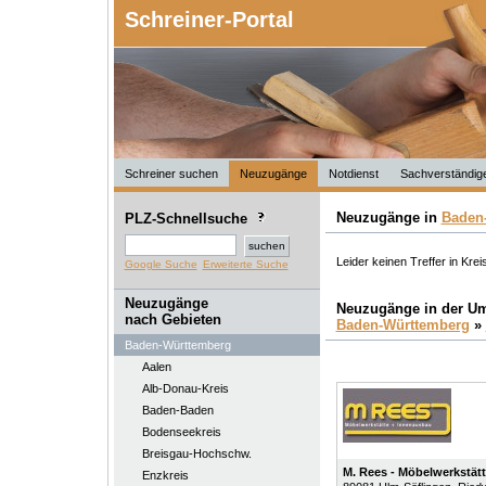
Schreiner-Portal
Schreiner suchen
Neuzugänge
Notdienst
Sachverständig
Neuzugänge in
Baden
PLZ-Schnellsuche
Leider keinen Treffer in Krei
Google Suche
Erweiterte Suche
Neuzugänge
Neuzugänge in der U
nach Gebieten
Baden-Württemberg
»
Baden-Württemberg
Aalen
Alb-Donau-Kreis
Baden-Baden
Bodenseekreis
Breisgau-Hochschw.
M. Rees - Möbelwerkstät
Enzkreis