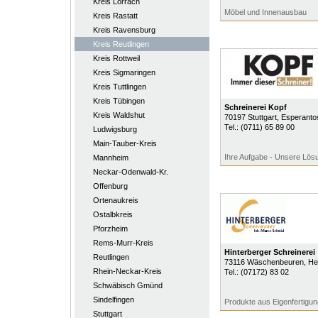
Kreis Lörrach
Möbel und Innenausbau
Kreis Rastatt
Kreis Ravensburg
Kreis Reutlingen
Kreis Rottweil
Kreis Sigmaringen
Kreis Tuttlingen
Kreis Tübingen
Schreinerei Kopf
Kreis Waldshut
70197
Stuttgart
, Esperanto
Tel.:
(0711) 65 89 00
Ludwigsburg
Main-Tauber-Kreis
Ihre Aufgabe - Unsere Lös
Mannheim
Neckar-Odenwald-Kr.
Offenburg
Ortenaukreis
Ostalbkreis
Pforzheim
Rems-Murr-Kreis
Hinterberger Schreinerei
Reutlingen
73116
Wäschenbeuren
, H
Rhein-Neckar-Kreis
Tel.:
(07172) 83 02
Schwäbisch Gmünd
Sindelfingen
Produkte aus Eigenfertigun
Stuttgart