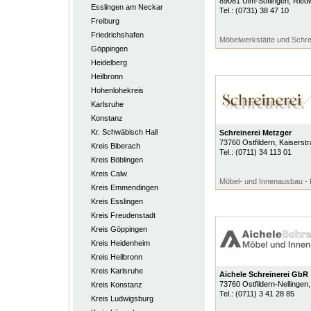
89081
Ulm-Söflingen
, Ried
Esslingen am Neckar
Tel.:
(0731) 38 47 10
Freiburg
Friedrichshafen
Möbelwerkstätte und Schre
Göppingen
Heidelberg
Heilbronn
Hohenlohekreis
Karlsruhe
Konstanz
Kr. Schwäbisch Hall
Schreinerei Metzger
73760
Ostfildern
, Kaiserst
Kreis Biberach
Tel.:
(0711) 34 113 01
Kreis Böblingen
Kreis Calw
Möbel- und Innenausbau - 
Kreis Emmendingen
Kreis Esslingen
Kreis Freudenstadt
Kreis Göppingen
Kreis Heidenheim
Kreis Heilbronn
Kreis Karlsruhe
Aichele Schreinerei GbR
73760
Ostfildern-Nellingen
Kreis Konstanz
Tel.:
(0711) 3 41 28 85
Kreis Ludwigsburg