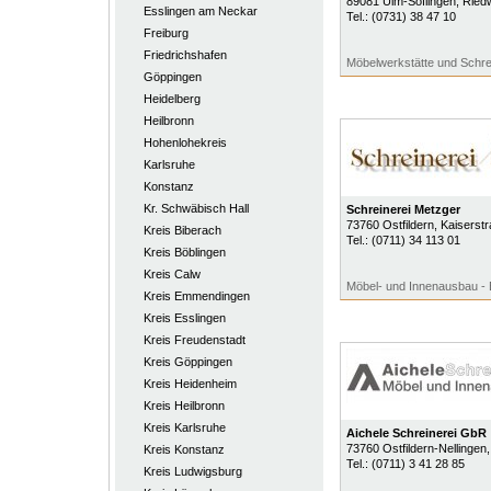
89081
Ulm-Söflingen
, Ried
Esslingen am Neckar
Tel.:
(0731) 38 47 10
Freiburg
Friedrichshafen
Möbelwerkstätte und Schre
Göppingen
Heidelberg
Heilbronn
Hohenlohekreis
Karlsruhe
Konstanz
Kr. Schwäbisch Hall
Schreinerei Metzger
73760
Ostfildern
, Kaiserst
Kreis Biberach
Tel.:
(0711) 34 113 01
Kreis Böblingen
Kreis Calw
Möbel- und Innenausbau - 
Kreis Emmendingen
Kreis Esslingen
Kreis Freudenstadt
Kreis Göppingen
Kreis Heidenheim
Kreis Heilbronn
Kreis Karlsruhe
Aichele Schreinerei GbR
73760
Ostfildern-Nellingen
Kreis Konstanz
Tel.:
(0711) 3 41 28 85
Kreis Ludwigsburg