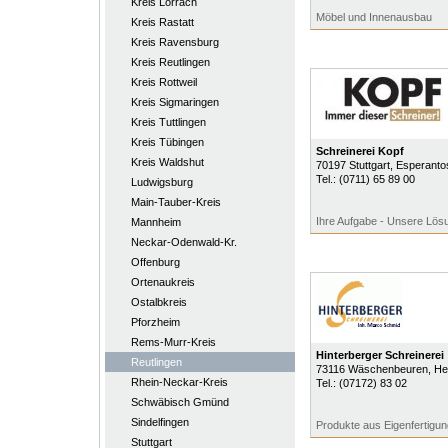
Kreis Lörrach
Möbel und Innenausbau
Kreis Rastatt
Kreis Ravensburg
Kreis Reutlingen
Kreis Rottweil
Kreis Sigmaringen
Kreis Tuttlingen
Kreis Tübingen
Schreinerei Kopf
Kreis Waldshut
70197
Stuttgart
, Esperanto
Tel.:
(0711) 65 89 00
Ludwigsburg
Main-Tauber-Kreis
Ihre Aufgabe - Unsere Lös
Mannheim
Neckar-Odenwald-Kr.
Offenburg
Ortenaukreis
Ostalbkreis
Pforzheim
Rems-Murr-Kreis
Hinterberger Schreinerei
Reutlingen
73116
Wäschenbeuren
, H
Rhein-Neckar-Kreis
Tel.:
(07172) 83 02
Schwäbisch Gmünd
Sindelfingen
Produkte aus Eigenfertigun
Stuttgart