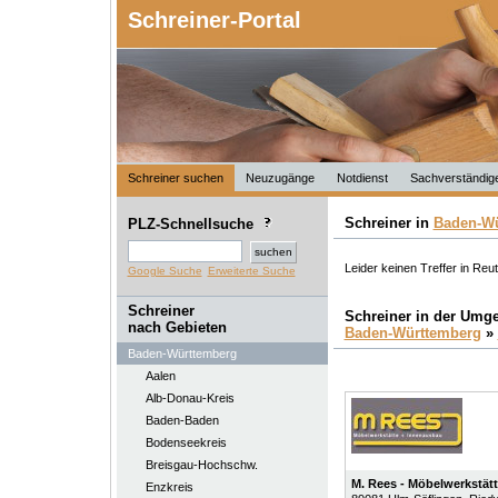
Schreiner-Portal
Schreiner suchen
Neuzugänge
Notdienst
Sachverständig
Schreiner in
Baden-Wü
PLZ-Schnellsuche
Leider keinen Treffer in Reut
Google Suche
Erweiterte Suche
Schreiner
Schreiner in der Umg
nach Gebieten
Baden-Württemberg
»
Baden-Württemberg
Aalen
Alb-Donau-Kreis
Baden-Baden
Bodenseekreis
Breisgau-Hochschw.
M. Rees - Möbelwerkstät
Enzkreis