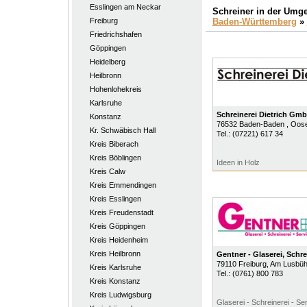
Esslingen am Neckar
Schreiner in der Umg
Freiburg
Baden-Württemberg
»
Friedrichshafen
Göppingen
Heidelberg
Heilbronn
Hohenlohekreis
Karlsruhe
Schreinerei Dietrich Gm
Konstanz
76532
Baden-Baden
, Oose
Kr. Schwäbisch Hall
Tel.:
(07221) 617 34
Kreis Biberach
Kreis Böblingen
Ideen in Holz
Kreis Calw
Kreis Emmendingen
Kreis Esslingen
Kreis Freudenstadt
Kreis Göppingen
Kreis Heidenheim
Kreis Heilbronn
Gentner - Glaserei, Schre
79110
Freiburg
, Am Lusbüh
Kreis Karlsruhe
Tel.:
(0761) 800 783
Kreis Konstanz
Kreis Ludwigsburg
Glaserei - Schreinerei - Se