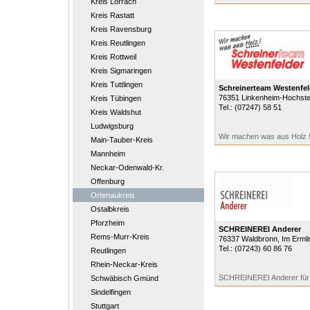
Kreis Lörrach
Kreis Rastatt
Kreis Ravensburg
Kreis Reutlingen
Kreis Rottweil
Kreis Sigmaringen
Kreis Tuttlingen
Schreinerteam Westenfel
76351
Linkenheim-Hochste
Kreis Tübingen
Tel.:
(07247) 58 51
Kreis Waldshut
Ludwigsburg
Wir machen was aus Holz 
Main-Tauber-Kreis
Mannheim
Neckar-Odenwald-Kr.
Offenburg
Ortenaukreis
Ostalbkreis
Pforzheim
SCHREINEREI Anderer
Rems-Murr-Kreis
76337
Waldbronn
, Im Erml
Tel.:
(07243) 60 86 76
Reutlingen
Rhein-Neckar-Kreis
SCHREINEREI Anderer für 
Schwäbisch Gmünd
Sindelfingen
Stuttgart