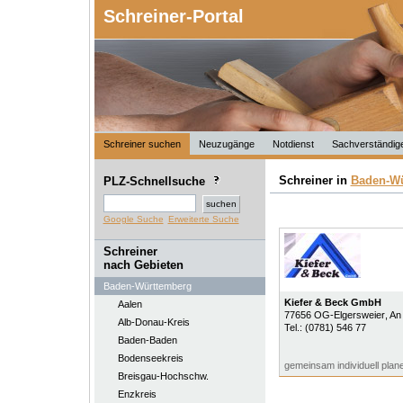
Schreiner-Portal
Schreiner suchen
Neuzugänge
Notdienst
Sachverständig
Schreiner in
Baden-Wü
PLZ-Schnellsuche
Google Suche
Erweiterte Suche
Schreiner
nach Gebieten
Baden-Württemberg
Kiefer & Beck GmbH
Aalen
77656
OG-Elgersweier
, An
Alb-Donau-Kreis
Tel.:
(0781) 546 77
Baden-Baden
Bodenseekreis
gemeinsam individuell plan
Breisgau-Hochschw.
Enzkreis